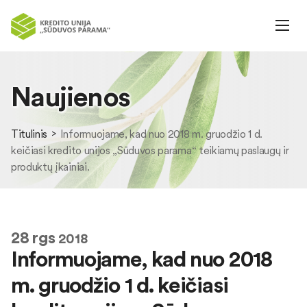
Naujienos
Titulinis
Informuojame, kad nuo 2018 m. gruodžio 1 d.
keičiasi kredito unijos „Sūduvos parama“ teikiamų paslaugų ir
produktų įkainiai.
28
rgs
2018
Informuojame, kad nuo 2018
m. gruodžio 1 d. keičiasi