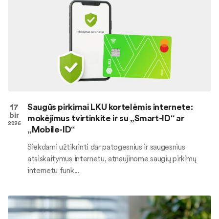
17
Saugūs pirkimai LKU kortelėmis internete:
bir
mokėjimus tvirtinkite ir su „Smart-ID“ ar
2026
„Mobile-ID“
Siekdami užtikrinti dar patogesnius ir saugesnius
atsiskaitymus internetu, atnaujinome saugių pirkimų
internetu funk...