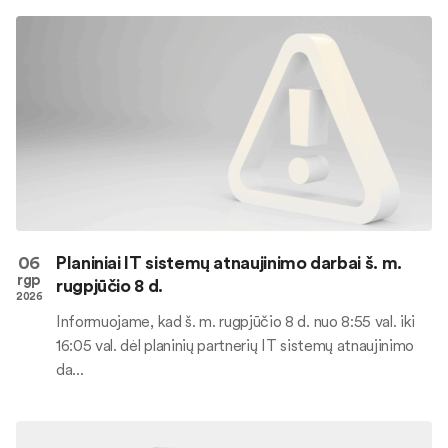
06
Planiniai IT sistemų atnaujinimo darbai š. m.
rgp
rugpjūčio 8 d.
2026
Informuojame, kad š. m. rugpjūčio 8 d. nuo 8:55 val. iki
16:05 val. dėl planinių partnerių IT sistemų atnaujinimo
da...