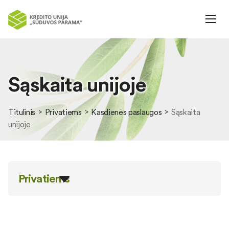
Sąskaita unijoje
Titulinis
Privatiems
Kasdienės paslaugos
Sąskaita
unijoje
Privatiems