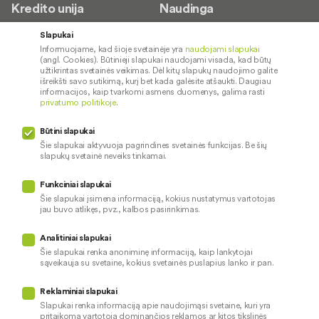
Kredito unija
Naudinga
Apie mus
Saugus paslaugų naudojimas
Slapukai
Informuojame, kad šioje svetainėje yra
naudojami slapukai
Kontaktai
Palūkanų normos
(angl. Cookies). Būtinieji slapukai naudojami visada, kad būtų
Karjera
Paslaugų teikimo sąlygos ir
užtikrintas svetainės veikimas. Dėl kitų slapukų naudojimo galite
išreikšti savo sutikimą, kurį bet kada galėsite atšaukti. Daugiau
įkainiai
Socialinė atsakomybė
informacijos, kaip tvarkomi asmens duomenys, galima rasti
privatumo politikoje
.
Kredito tarpininkai
Paslaugų sutrikimai
Būtini slapukai
Pranešėjų apsauga
Šie slapukai aktyvuoja pagrindines svetainės funkcijas. Be šių
slapukų svetainė neveiks tinkamai.
Funkciniai slapukai
Mūsų veiklą prižiūri
Šie slapukai įsimena informaciją, kokius nustatymus vartotojas
jau buvo atlikęs, pvz., kalbos pasirinkimas.
Privatumo politika
Naudojami slapukai
Analitiniai slapukai
Pinigų plovimo prevencija
Šie slapukai renka anoniminę informaciją, kaip lankytojai
sąveikauja su svetaine, kokius svetainės puslapius lanko ir pan.
Skundų nagrinėjimas
© 2026 LKU kredito unijų grupė
Prieinamumo pareiškimas
Reklaminiai slapukai
Slapukai renka informaciją apie naudojimąsi svetaine, kuri yra
pritaikoma vartotoją dominančios reklamos ar kitos tikslinės