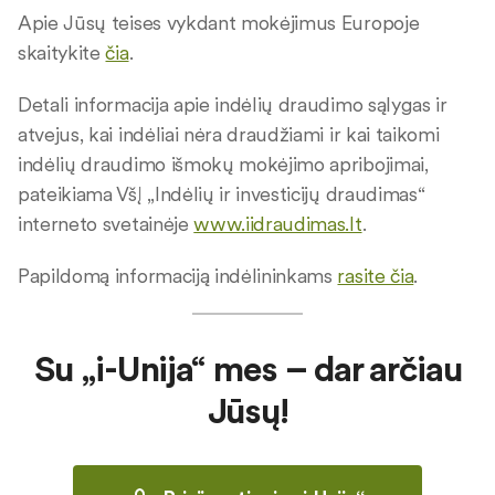
Apie Jūsų teises vykdant mokėjimus Europoje
skaitykite
čia
.
Detali informacija apie indėlių draudimo sąlygas ir
atvejus, kai indėliai nėra draudžiami ir kai taikomi
indėlių draudimo išmokų mokėjimo apribojimai,
pateikiama VšĮ „Indėlių ir investicijų draudimas“
interneto svetainėje
www.iidraudimas.lt
.
Papildomą informaciją indėlininkams
rasite čia
.
Su „i-Unija“ mes – dar arčiau
Jūsų!