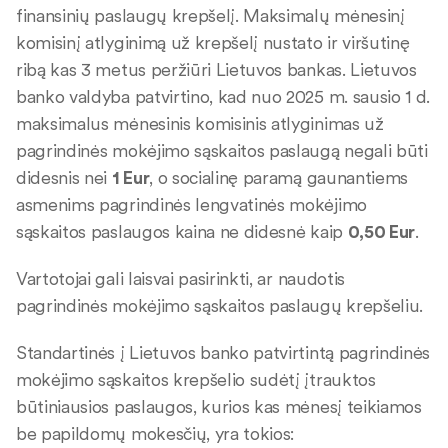
finansinių paslaugų krepšelį. Maksimalų mėnesinį
komisinį atlyginimą už krepšelį nustato ir viršutinę
ribą kas 3 metus peržiūri Lietuvos bankas. Lietuvos
banko valdyba patvirtino, kad nuo 2025 m. sausio 1 d.
maksimalus mėnesinis komisinis atlyginimas už
pagrindinės mokėjimo sąskaitos paslaugą negali būti
didesnis nei
1 Eur
, o socialinę paramą gaunantiems
asmenims pagrindinės lengvatinės mokėjimo
sąskaitos paslaugos kaina ne didesnė kaip
0,50 Eur
.
Vartotojai gali laisvai pasirinkti, ar naudotis
pagrindinės mokėjimo sąskaitos paslaugų krepšeliu.
Standartinės į Lietuvos banko patvirtintą pagrindinės
mokėjimo sąskaitos krepšelio sudėtį įtrauktos
būtiniausios paslaugos, kurios kas mėnesį teikiamos
be papildomų mokesčių, yra tokios: