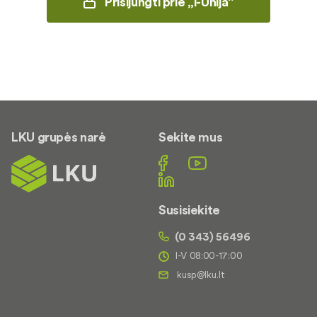
Prisijungti prie „i-Unija“
LKU grupės narė
Sekite mus
Susisiekite
(0 343) 56496
I-V 08:00-17:00