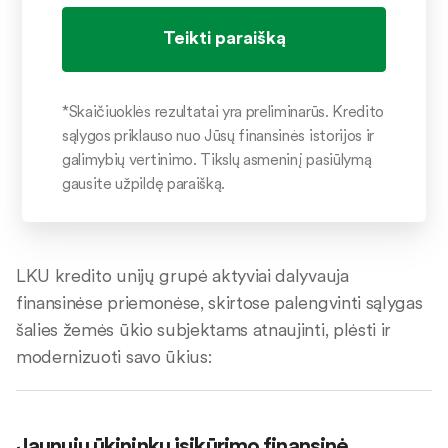
*Skaičiuoklės rezultatai yra preliminarūs. Kredito
sąlygos priklauso nuo Jūsų finansinės istorijos ir
galimybių vertinimo. Tikslų asmeninį pasiūlymą
gausite užpildę paraišką.
LKU kredito unijų grupė aktyviai dalyvauja
finansinėse priemonėse, skirtose palengvinti sąlygas
šalies žemės ūkio subjektams atnaujinti, plėsti ir
modernizuoti savo ūkius:
Jaunųjų ūkininkų įsikūrimo finansinė