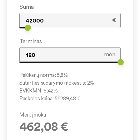
Suma
€
Terminas
mėn.
Palūkanų norma:
5,8
%
Sutarties sudarymo mokestis:
2
%
BVKKMN:
6,42
%
Paskolos kaina:
56289,48
€
Mėn. įmoka
462,08
€