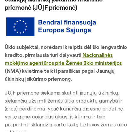
priemonė (JŪĮF priemonė)
Ūkio subjektai, norėdami kreiptis dėl šio lengvatinio
kredito, pirmiausia turi dalyvauti
Nacionalinės
mokėjimo agentūros prie Žemės ūkio ministerijos
(NMA) kvietime teikti paraiškas pagal Jaunųjų
ūkininkų įsikūrimo priemonę.
JŪĮF priemone siekiama skatinti jaunųjų ūkininkų,
siekiančių užsiimti žemės ūkio produktų gamyba ir
(arba) perdirbimu, ypač kuriančių didesnę pridėtinę
vertę generuojančius ūkius, įsikūrimą ir taip
paspartinti sklandžią kartų kaitą Lietuvos žemės ūkio