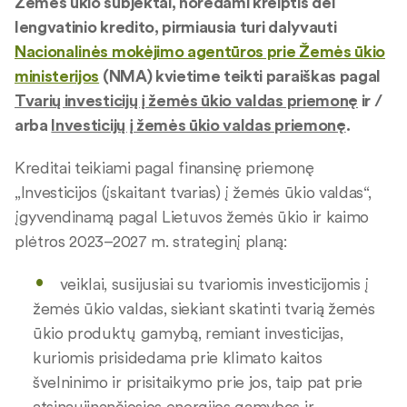
Žemės ūkio subjektai, norėdami kreiptis dėl
lengvatinio kredito, pirmiausia turi dalyvauti
Nacionalinės mokėjimo agentūros prie Žemės ūkio
ministerijos
(NMA) kvietime teikti paraiškas pagal
Tvarių investicijų į žemės ūkio valdas priemonę
ir /
arba
Investicijų į žemės ūkio valdas priemonę
.
Kreditai teikiami pagal finansinę priemonę
„Investicijos (įskaitant tvarias) į žemės ūkio valdas“,
įgyvendinamą pagal Lietuvos žemės ūkio ir kaimo
plėtros 2023–2027 m. strateginį planą:
veiklai, susijusiai su tvariomis investicijomis į
žemės ūkio valdas, siekiant skatinti tvarią žemės
ūkio produktų gamybą, remiant investicijas,
kuriomis prisidedama prie klimato kaitos
švelninimo ir prisitaikymo prie jos, taip pat prie
atsinaujinančiosios energijos gamybos ir