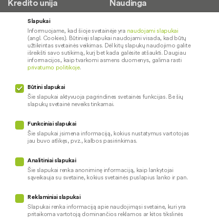
Kredito unija
Naudinga
Apie mus
Saugus paslaugų naudojimas
Slapukai
Informuojame, kad šioje svetainėje yra
naudojami slapukai
Kontaktai
Palūkanų normos
(angl. Cookies). Būtinieji slapukai naudojami visada, kad būtų
Karjera
Paslaugų teikimo sąlygos ir
užtikrintas svetainės veikimas. Dėl kitų slapukų naudojimo galite
išreikšti savo sutikimą, kurį bet kada galėsite atšaukti. Daugiau
įkainiai
Socialinė atsakomybė
informacijos, kaip tvarkomi asmens duomenys, galima rasti
privatumo politikoje
.
Kredito tarpininkai
Paslaugų sutrikimai
Būtini slapukai
Pranešėjų apsauga
Šie slapukai aktyvuoja pagrindines svetainės funkcijas. Be šių
slapukų svetainė neveiks tinkamai.
Funkciniai slapukai
Mūsų veiklą prižiūri
Šie slapukai įsimena informaciją, kokius nustatymus vartotojas
jau buvo atlikęs, pvz., kalbos pasirinkimas.
Privatumo politika
Naudojami slapukai
Analitiniai slapukai
Pinigų plovimo prevencija
Šie slapukai renka anoniminę informaciją, kaip lankytojai
sąveikauja su svetaine, kokius svetainės puslapius lanko ir pan.
Skundų nagrinėjimas
© 2026 LKU kredito unijų grupė
Prieinamumo pareiškimas
Reklaminiai slapukai
Slapukai renka informaciją apie naudojimąsi svetaine, kuri yra
pritaikoma vartotoją dominančios reklamos ar kitos tikslinės