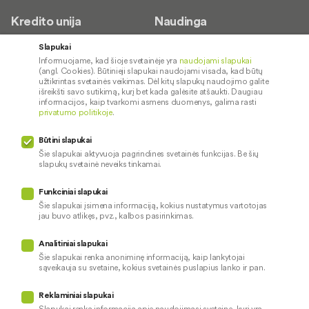
Kredito unija
Naudinga
Apie mus
Saugus paslaugų naudojimas
Slapukai
Informuojame, kad šioje svetainėje yra
naudojami slapukai
Kontaktai
Palūkanų normos
(angl. Cookies). Būtinieji slapukai naudojami visada, kad būtų
Karjera
Paslaugų teikimo sąlygos ir
užtikrintas svetainės veikimas. Dėl kitų slapukų naudojimo galite
išreikšti savo sutikimą, kurį bet kada galėsite atšaukti. Daugiau
įkainiai
Socialinė atsakomybė
informacijos, kaip tvarkomi asmens duomenys, galima rasti
privatumo politikoje
.
Kredito tarpininkai
Paslaugų sutrikimai
Būtini slapukai
Pranešėjų apsauga
Šie slapukai aktyvuoja pagrindines svetainės funkcijas. Be šių
slapukų svetainė neveiks tinkamai.
Funkciniai slapukai
Mūsų veiklą prižiūri
Šie slapukai įsimena informaciją, kokius nustatymus vartotojas
jau buvo atlikęs, pvz., kalbos pasirinkimas.
Privatumo politika
Naudojami slapukai
Analitiniai slapukai
Pinigų plovimo prevencija
Šie slapukai renka anoniminę informaciją, kaip lankytojai
sąveikauja su svetaine, kokius svetainės puslapius lanko ir pan.
Skundų nagrinėjimas
© 2026 LKU kredito unijų grupė
Prieinamumo pareiškimas
Reklaminiai slapukai
Slapukai renka informaciją apie naudojimąsi svetaine, kuri yra