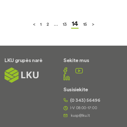
14
<
1
2
…
13
15
>
LKU grupės narė
Sekite mus
Susisiekite
(0 343) 56496
I-V 08:00-17:00