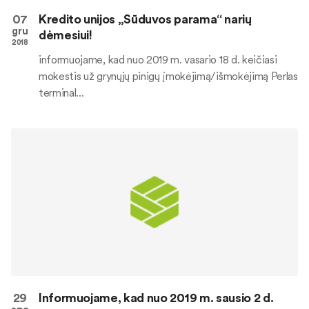
07
Kredito unijos „Sūduvos parama“ narių
gru
dėmesiui!
2018
informuojame, kad nuo 2019 m. vasario 18 d. keičiasi
mokestis už grynųjų pinigų įmokėjimą/išmokėjimą Perlas
terminal...
29
Informuojame, kad nuo 2019 m. sausio 2 d.