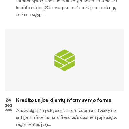
Informuojame, kad nuo 2018 m. gruodžio 1 d. keičiasi
kredito unijos „Sūduvos parama“ mokėjimo paslaugų
teikimo sąlyg...
24
Kredito unijos klientų informavimo forma
geg
Atsižvelgiant į pokyčius asmens duomenų tvarkymo
2018
srityje, kuriuos numato Bendrasis duomenų apsaugos
reglamentas įsig...