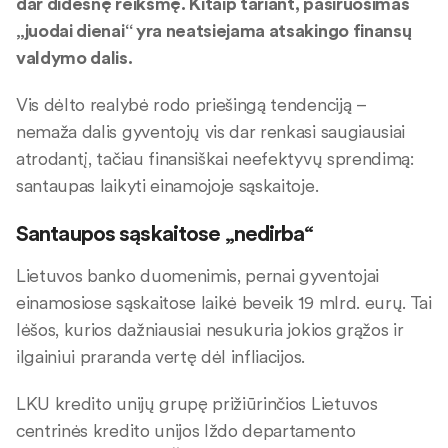
dar didesnę reikšmę. Kitaip tariant, pasiruošimas
„juodai dienai“ yra neatsiejama atsakingo finansų
valdymo dalis.
Vis dėlto realybė rodo priešingą tendenciją –
nemaža dalis gyventojų vis dar renkasi saugiausiai
atrodantį, tačiau finansiškai neefektyvų sprendimą:
santaupas laikyti einamojoje sąskaitoje.
Santaupos sąskaitose „nedirba“
Lietuvos banko duomenimis, pernai gyventojai
einamosiose sąskaitose laikė beveik 19 mlrd. eurų. Tai
lėšos, kurios dažniausiai nesukuria jokios grąžos ir
ilgainiui praranda vertę dėl infliacijos.
LKU kredito unijų grupę prižiūrinčios Lietuvos
centrinės kredito unijos Iždo departamento