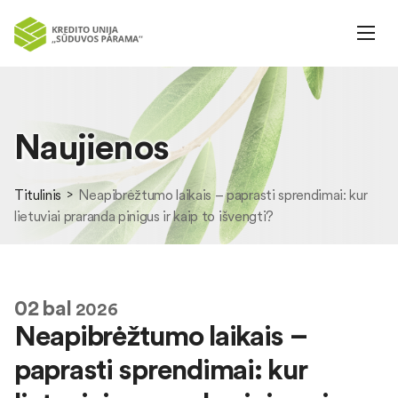
Naujienos
Titulinis
Neapibrėžtumo laikais – paprasti sprendimai: kur
lietuviai praranda pinigus ir kaip to išvengti?
02
bal
2026
Neapibrėžtumo laikais –
paprasti sprendimai: kur