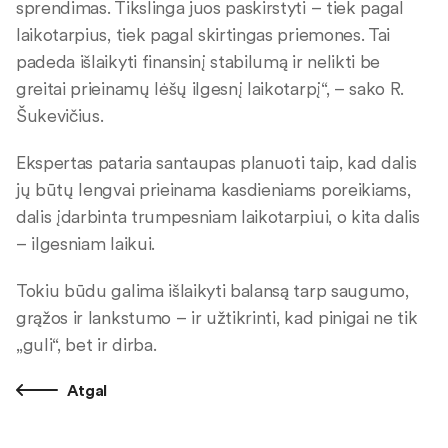
sprendimas. Tikslinga juos paskirstyti – tiek pagal
laikotarpius, tiek pagal skirtingas priemones. Tai
padeda išlaikyti finansinį stabilumą ir nelikti be
greitai prieinamų lėšų ilgesnį laikotarpį“, – sako R.
Šukevičius.
Ekspertas pataria santaupas planuoti taip, kad dalis
jų būtų lengvai prieinama kasdieniams poreikiams,
dalis įdarbinta trumpesniam laikotarpiui, o kita dalis
– ilgesniam laikui.
Tokiu būdu galima išlaikyti balansą tarp saugumo,
grąžos ir lankstumo – ir užtikrinti, kad pinigai ne tik
„guli“, bet ir dirba.
Atgal