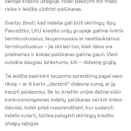
vienoje kredito įstaigoje, todėl pasižymi itin maža
rizika ir leidžia uždirbti palūkanas.
Svarbu žinoti, kad indėliai gali būti skirtingų tipų.
Pavyzdžiui, LKU kredito unijų grupėje galima rinktis
terminuotuosius, taupomuosius ar neatšaukiamus
terminuotuosius – jie skiriasi tuo, kiek lėšos yra
prieinamos ir kokias palūkanas galima gauti. Vieni
suteikia daugiau lankstumo, kiti – didesnę grąžą.
Tai leidžia pasirinkti taupymo sprendimą pagal savo
tikslą – ar iš karto „įdarbinti“ didesnę sumą, ar ją
kaupti palaipsniui. Be to, kredito unijos dažnai siūlo
konkurencingesnes indėlių palūkanas nei kiti rinkos
dalyviai, todėl prieš nusprendžiant, kur sudaryti
indėlio sutartį, būtina palyginti skirtingų kredito
įstaigų sąlygas.