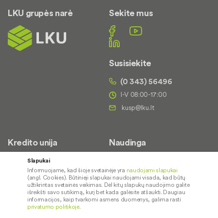
LKU grupės narė
Sekite mus
Susisiekite
(0 343) 56496
I-V 08:00-17:00
Kredito unija
Naudinga
Apie mus
Saugus paslaugų naudojimas
Slapukai
Informuojame, kad šioje svetainėje yra
naudojami slapukai
Kontaktai
Palūkanų normos
(angl. Cookies). Būtinieji slapukai naudojami visada, kad būtų
Karjera
Paslaugų teikimo sąlygos ir
užtikrintas svetainės veikimas. Dėl kitų slapukų naudojimo galite
išreikšti savo sutikimą, kurį bet kada galėsite atšaukti. Daugiau
įkainiai
Socialinė atsakomybė
informacijos, kaip tvarkomi asmens duomenys, galima rasti
privatumo politikoje
.
Kredito tarpininkai