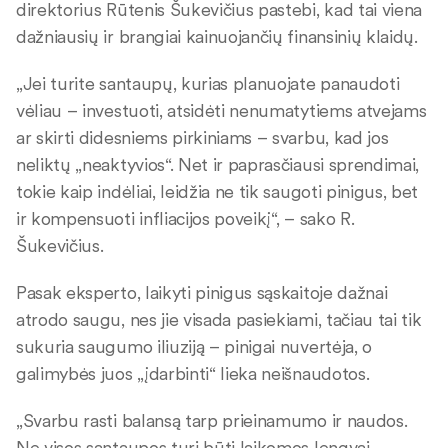
direktorius Rūtenis Šukevičius pastebi, kad tai viena
dažniausių ir brangiai kainuojančių finansinių klaidų.
„Jei turite santaupų, kurias planuojate panaudoti
vėliau – investuoti, atsidėti nenumatytiems atvejams
ar skirti didesniems pirkiniams – svarbu, kad jos
neliktų „neaktyvios“. Net ir paprasčiausi sprendimai,
tokie kaip indėliai, leidžia ne tik saugoti pinigus, bet
ir kompensuoti infliacijos poveikį“, – sako R.
Šukevičius.
Pasak eksperto, laikyti pinigus sąskaitoje dažnai
atrodo saugu, nes jie visada pasiekiami, tačiau tai tik
sukuria saugumo iliuziją – pinigai nuvertėja, o
galimybės juos „įdarbinti“ lieka neišnaudotos.
„Svarbu rasti balansą tarp prieinamumo ir naudos.
Ne visos santaupos turi būti laikomos lengvai