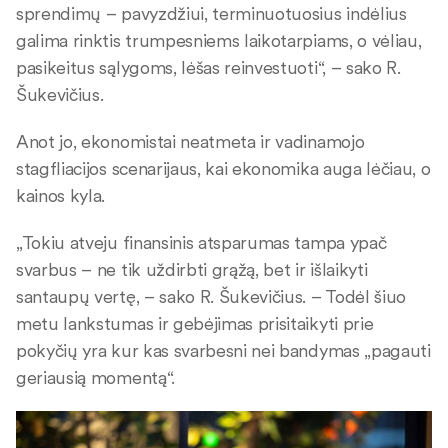
sprendimų – pavyzdžiui, terminuotuosius indėlius
galima rinktis trumpesniems laikotarpiams, o vėliau,
pasikeitus sąlygoms, lėšas reinvestuoti“, – sako R.
Šukevičius.
Anot jo, ekonomistai neatmeta ir vadinamojo
stagfliacijos scenarijaus, kai ekonomika auga lėčiau, o
kainos kyla.
„Tokiu atveju finansinis atsparumas tampa ypač
svarbus – ne tik uždirbti grąžą, bet ir išlaikyti
santaupų vertę, – sako R. Šukevičius. – Todėl šiuo
metu lankstumas ir gebėjimas prisitaikyti prie
pokyčių yra kur kas svarbesni nei bandymas „pagauti
geriausią momentą“.