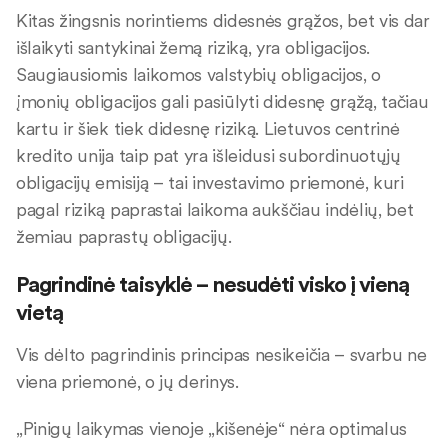
Kitas žingsnis norintiems didesnės grąžos, bet vis dar
išlaikyti santykinai žemą riziką, yra obligacijos.
Saugiausiomis laikomos valstybių obligacijos, o
įmonių obligacijos gali pasiūlyti didesnę grąžą, tačiau
kartu ir šiek tiek didesnę riziką. Lietuvos centrinė
kredito unija taip pat yra išleidusi subordinuotųjų
obligacijų emisiją – tai investavimo priemonė, kuri
pagal riziką paprastai laikoma aukščiau indėlių, bet
žemiau paprastų obligacijų.
Pagrindinė taisyklė – nesudėti visko į vieną
vietą
Vis dėlto pagrindinis principas nesikeičia – svarbu ne
viena priemonė, o jų derinys.
„Pinigų laikymas vienoje „kišenėje“ nėra optimalus